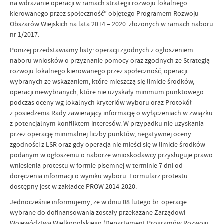
na wdrażanie operacji w ramach strategii rozwoju lokalnego
kierowanego przez społeczność” objętego Programem Rozwoju
Obszarów Wiejskich na lata 2014 – 2020 złożonych w ramach naboru
nr 1/2017.
Poniżej przedstawiamy listy: operacji zgodnych z ogłoszeniem
naboru wniosków o przyznanie pomocy oraz zgodnych ze Strategią
rozwoju lokalnego kierowanego przez społeczność, operacji
wybranych ze wskazaniem, które mieszczą się limicie środków,
operacji niewybranych, które nie uzyskały minimum punktowego
podczas oceny wg lokalnych kryteriów wyboru oraz Protokół
z posiedzenia Rady zawierający informację o wyłączeniach w związku
z potencjalnym konfliktem interesów. W przypadku nie uzyskania
przez operację minimalnej liczby punktów, negatywnej oceny
zgodności z LSR oraz gdy operacja nie mieści się w limicie środków
podanym w ogłoszeniu o naborze wnioskodawcy przysługuje prawo
wniesienia protestu w formie pisemnej w terminie 7 dni od
doręczenia informacji o wyniku wyboru. Formularz protestu
dostępny jest w zakładce PROW 2014-2020.
Jednocześnie informujemy, że w dniu 08 lutego br. operacje
wybrane do dofinansowania zostały przekazane Zarządowi
Województwa Wielkopolskiego (Departament Programów Rozwoju