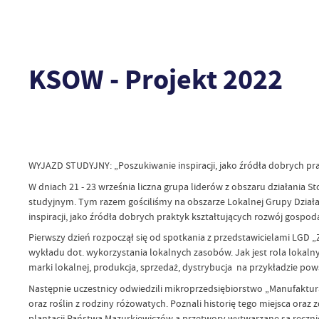
KSOW - Projekt 2022
WYJAZD STUDYJNY: „Poszukiwanie inspiracji, jako źródła dobrych pra
W dniach 21 - 23 września liczna grupa liderów z obszaru działania St
studyjnym. Tym razem gościliśmy na obszarze Lokalnej Grupy Działa
inspiracji, jako źródła dobrych praktyk kształtujących rozwój gospoda
Pierwszy dzień rozpoczął się od spotkania z przedstawicielami LGD „
wykładu dot. wykorzystania lokalnych zasobów. Jak jest rola lokaln
marki lokalnej, produkcja, sprzedaż, dystrybucja na przykładzie po
Następnie uczestnicy odwiedzili mikroprzedsiębiorstwo „Manufaktura
oraz roślin z rodziny różowatych. Poznali historię tego miejsca or
plantacji Państwa Mazurkiewiczów a przetwory wytwarzane są ręczn