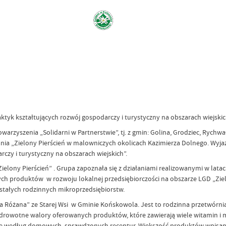
ktyk kształtujących rozwój gospodarczy i turystyczny na obszarach wiejski
owarzyszenia „Solidarni w Partnerstwie”, tj. z gmin: Golina, Grodziec, Rychwa
nia „Zielony Pierścień w malowniczych okolicach Kazimierza Dolnego. Wyja
rczy i turystyczny na obszarach wiejskich”.
Zielony Pierścień” . Grupa zapoznała się z działaniami realizowanymi w lat
ych produktów w rozwoju lokalnej przedsiębiorczości na obszarze LGD „Ziel
wstałych rodzinnych mikroprzedsiębiorstw.
 Różana” ze Starej Wsi w Gminie Końskowola. Jest to rodzinna przetwórnia
az zdrowotne walory oferowanych produktów, które zawierają wiele witamin 
ie według domowych, sprawdzonych receptur. Większość produktów wpisana 