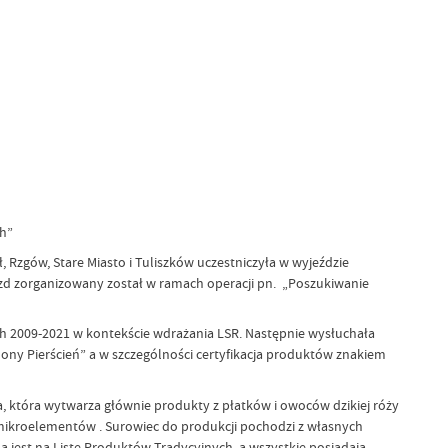
ch”
ł, Rzgów, Stare Miasto i Tuliszków uczestniczyła w wyjeździe
zd zorganizowany został w ramach operacji pn. „Poszukiwanie
ach 2009-2021 w kontekście wdrażania LSR. Następnie wysłuchała
ony Pierścień” a w szczególności certyfikacja produktów znakiem
, która wytwarza głównie produkty z płatków i owoców dzikiej róży
i mikroelementów . Surowiec do produkcji pochodzi z własnych
jest na Listę Produktów Tradycyjnych, a wszystkie posiadają