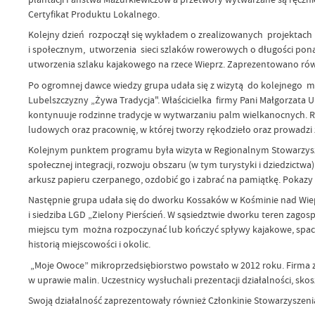
Certyfikat Produktu Lokalnego.
Kolejny dzień rozpoczął się wykładem o zrealizowanych projektach
i społecznym, utworzenia sieci szlaków rowerowych o długości pona
utworzenia szlaku kajakowego na rzece Wieprz. Zaprezentowano r
Po ogromnej dawce wiedzy grupa udała się z wizytą do kolejnego m
Lubelszczyzny „Żywa Tradycja". Właścicielka firmy Pani Małgorzat
kontynuuje rodzinne tradycje w wytwarzaniu palm wielkanocnych. Rozw
ludowych oraz pracownię, w której tworzy rękodzieło oraz prowadzi z
Kolejnym punktem programu była wizyta w Regionalnym Stowarzyszen
społecznej integracji, rozwoju obszaru (w tym turystyki i dziedzict
arkusz papieru czerpanego, ozdobić go i zabrać na pamiątkę. Pokazy 
Następnie grupa udała się do dworku Kossaków w Kośminie nad Wieprz
i siedziba LGD „Zielony Pierścień. W sąsiedztwie dworku teren za
miejscu tym można rozpoczynać lub kończyć spływy kajakowe, spacery
historią miejscowości i okolic.
„Moje Owoce” mikroprzedsiębiorstwo powstało w 2012 roku. Firma zost
w uprawie malin. Uczestnicy wysłuchali prezentacji działalności, sko
Swoją działalność zaprezentowały również Członkinie Stowarzyszen