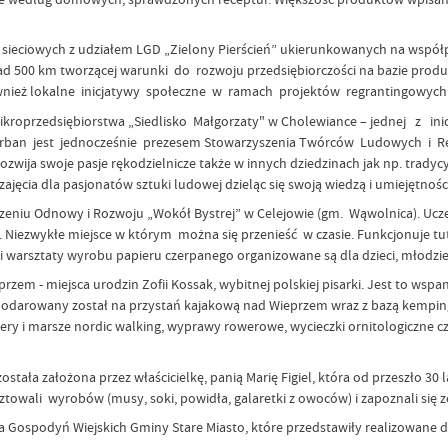
 sieciowych z udziałem LGD „Zielony Pierścień” ukierunkowanych na wspó
d 500 km tworzącej warunki do rozwoju przedsiębiorczości na bazie produk
ównież lokalne inicjatywy społeczne w ramach projektów regrantingowyc
ikroprzedsiębiorstwa „Siedlisko Małgorzaty" w Cholewiance – jednej z i
a Urban jest jednocześnie prezesem Stowarzyszenia Twórców Ludowych i R
ija swoje pasje rękodzielnicze także w innych dziedzinach jak np. tradycyj
ajęcia dla pasjonatów sztuki ludowej dzieląc się swoją wiedzą i umiejętnośc
iu Odnowy i Rozwoju „Wokół Bystrej” w Celejowie (gm. Wąwolnica). Uczest
wa). Niezwykłe miejsce w którym można się przenieść w czasie. Funkcjonuje 
i warsztaty wyrobu papieru czerpanego organizowane są dla dzieci, młodzie
em - miejsca urodzin Zofii Kossak, wybitnej polskiej pisarki. Jest to ws
gospodarowany został na przystań kajakową nad Wieprzem wraz z bazą kem
 i marsze nordic walking, wyprawy rowerowe, wycieczki ornitologiczne czy 
ała założona przez właścicielkę, panią Marię Figiel, która od przeszło 30 
sztowali wyrobów (musy, soki, powidła, galaretki z owoców) i zapoznali się 
ia Gospodyń Wiejskich Gminy Stare Miasto, które przedstawiły realizowane