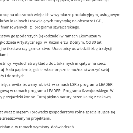
łpracę na obszarach wiejskich w wymiarze produkcyjnym, usługowym
tów lokalnych i rozwijających turystykę na obszarze LGD,
h finansowanych z programu szwajcarskiego.
nicjatyw gospodarczych (rękodzieło) w ramach Ekomuzeum
ękodzieła Artystycznego w Kazimierzu Dolnym. Od 30 lat
ne tkactwo czy garncarstwo. Uczestnicy odwiedzili izbę tradycji
iami.
nicy wysłuchali wykładu dot. lokalnych inicjatyw na rzecz
tutaj Mała papiernia, gdzie własnoręcznie można stworzyć swój
ży i dorosłych.
paniały, zrewitalizowany obiekt w ramach LSR z programu LEADER
pingową w ramach programu LEADER i Programu Szwajcarskiego. W
przejażdżki konne. Tutaj piękno natury przenika się z ciekawą
lat wraz z mężem i prowadzi gospodarstwo rolne specjalizujące się
ze zrealizowanymi projektami.
 działania w ramach wymiany doświadczeń.