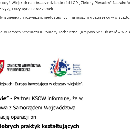
podyń Wiejskich na obszarze działalności LGD „Zielony Pierścień”. Na zako
Krzyży, Duży Rynek oraz zamek.
y istniejących rozwiązań, niedostępnych na naszym obszarze co w przyszłoś
iej w ramach Schematu II Pomocy Technicznej „Krajowa Sieć Obszarów Wiejs