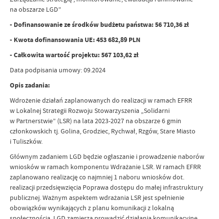
na obszarze LGD”
- Dofinansowanie ze środków budżetu państwa: 56 710,36 zł
- Kwota dofinansowania UE: 453 682,89 PLN
- Całkowita wartość projektu: 567 103,62 zł
Data podpisania umowy: 09.2024
Opis zadania:
Wdrożenie działań zaplanowanych do realizacji w ramach EFRR
w Lokalnej Strategii Rozwoju Stowarzyszenia „Solidarni
w Partnerstwie” (LSR) na lata 2023-2027 na obszarze 6 gmin
członkowskich tj. Golina, Grodziec, Rychwał, Rzgów, Stare Miasto
i Tuliszków.
Głównym zadaniem LGD będzie ogłaszanie i prowadzenie naborów
wniosków w ramach komponentu Wdrażanie LSR. W ramach EFRR
zaplanowano realizację co najmniej 1 naboru wniosków dot.
realizacji przedsięwzięcia Poprawa dostępu do małej infrastruktury
publicznej. Ważnym aspektem wdrażania LSR jest spełnienie
obowiązków wynikających z planu komunikacji z lokalną
społecznością. LGD zamierza prowadzić działania komunikacyjne