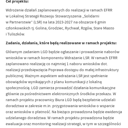
Cel projektu:
Wdrożenie działań zaplanowanych do realizacji w ramach EFRR
w Lokalnej Strategii Rozwoju Stowarzyszenia „Solidarni
w Partnerstwie” (LSR) na lata 2023-2027 na obszarze 6 gmin
członkowskich tj. Golina, Grodziec, Rychwał, Rzgów, Stare Miasto
i Tuliszków.
Zadania, działania, które będą realizowane w ramach projektu:
Głównym zadaniem LGD będzie ogłaszanie i prowadzenie naborów
wniosków w ramach komponentu Wdrażanie LSR. W ramach EFRR
zaplanowano realizację co najmniej 1 naboru wniosków dot.
realizacji przedsięwzięcia Poprawa dostępu do małej infrastruktury
publicznej. Ważnym aspektem wdrażania LSR jest spełnienie
obowiązków wynikających z planu komunikacji z lokalną
społecznością. LGD zamierza prowadzić działania komunikacyjne
głównie za pośrednictwem elektronicznych środków przekazu. W
ramach projektu pracownicy Biura LGD będą bezpłatnie udzielali
doradztwa w zakresie m.in. przygotowania wniosków o wsparcie
oraz wniosków o płatność. Na bieżąco prowadzona będzie ewidencja
udzielanego doradztwa. W ramach projektu prowadzona będzie
ewaluacja oraz monitoring realizacji strategii, w tym w szczególności