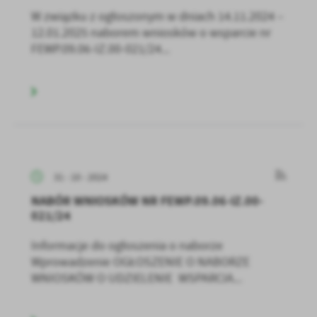
W związku z ogłoszonym w dniach 14.11.2024 –
12.01.2025 naborem wniosków o wsparcie nr
FEWP.09.06-IZ.00-021/24...
31 - 10 - 2024
NABÓR WNIOSKÓW NR FEWP.09.06-IZ.00-
021/24
Informacje do ogłoszenia o naborze
Wprowadzenie OGŁOSZENIE O NABORZE
WNIOSKÓW O UDZIELENIE WSPARCIA...