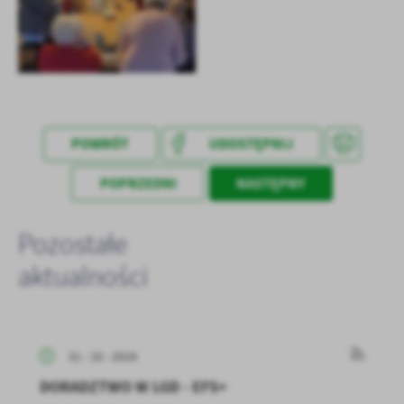
POWRÓT
UDOSTĘPNIJ
POPRZEDNI
NASTĘPNY
Pozostałe
aktualności
31 - 10 - 2024
DORADZTWO W LGD - EFS+