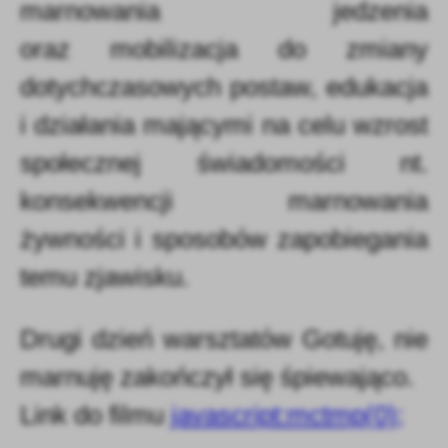
marnowania jedzenia
oraz mobilizacja do zmiany
dotychczasowych postaw, edukacja
i działania mającymi na celu wzrost
społecznej świadomości nt.
konsekwencji marnowania
żywności i sposobów zapobiegania
temu zjawisku.
Drugi dzień warsztatów Gotuję, nie
marnuję zakończył się śpiewająco.
Link do filmu
javascript:mctmp(0);