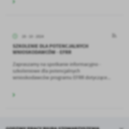
28 - 10 - 2024
SZKOLENIE DLA POTENCJALNYCH
WNIOSKODAWCÓW - EFRR
Zapraszamy na spotkanie informacyjno -
szkoleniowe dla potencjalnych
wnioskodawców programu EFRR dotyczące...
GODZINY PRACY BIURA STOWARZYSZENIA